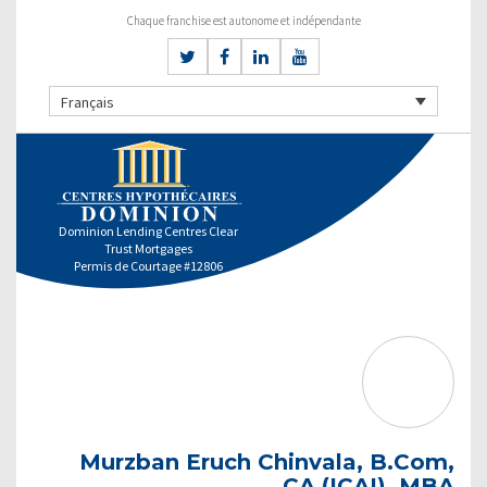
Chaque franchise est autonome et indépendante
Français
Dominion Lending Centres Clear
Trust Mortgages
Permis de Courtage #12806
Murzban Eruch Chinvala, B.Com,
CA (ICAI), MBA