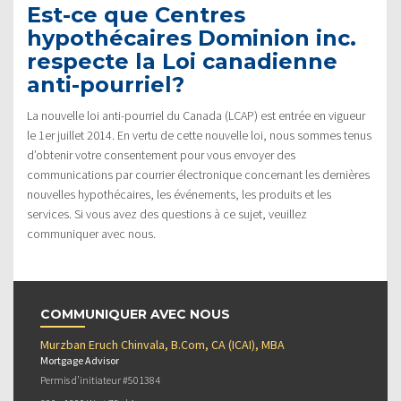
Est-ce que Centres
hypothécaires Dominion inc.
respecte la Loi canadienne
anti-pourriel?
La nouvelle loi anti-pourriel du Canada (LCAP) est entrée en vigueur
le 1er juillet 2014. En vertu de cette nouvelle loi, nous sommes tenus
d’obtenir votre consentement pour vous envoyer des
communications par courrier électronique concernant les dernières
nouvelles hypothécaires, les événements, les produits et les
services. Si vous avez des questions à ce sujet, veuillez
communiquer avec nous.
COMMUNIQUER AVEC NOUS
Murzban Eruch Chinvala, B.Com, CA (ICAI), MBA
Mortgage Advisor
Permis d’initiateur #501384